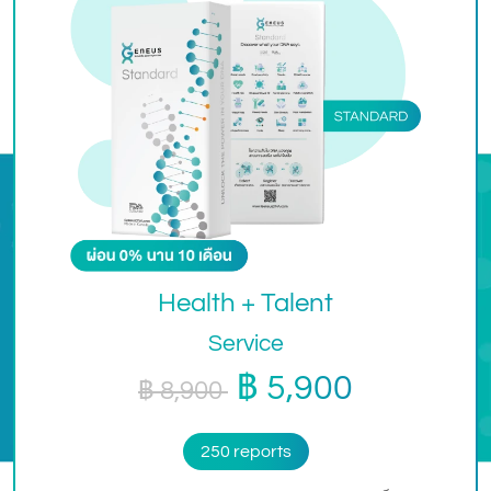
Health + Talent
Service
฿ 5,900
฿ 8,900
250 reports