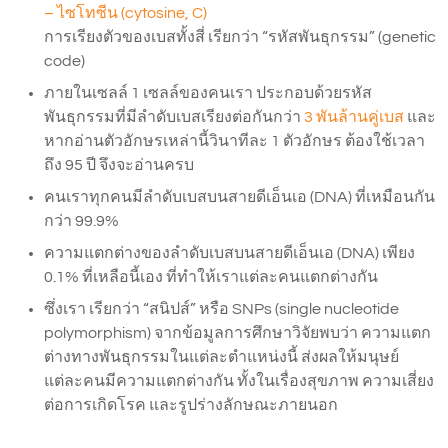
– ไซโทซีน (cytosine, C)
การเรียงตัวของเบสทั้งสี่ เรียกว่า “รหัสพันธุกรรม” (genetic
code)
ภายในเซลล์ 1 เซลล์ของคนเรา ประกอบด้วยรหัส
พันธุกรรมที่มีลำดับเบสเรียงต่อกันกว่า
3 พันล้านคู่เบส
และ
หากอ่านตัวอักษรเหล่านี้วินาทีละ 1 ตัวอักษร ต้องใช้เวลา
ถึง 95 ปี จึงจะอ่านครบ
คนเราทุกคนมีลำดับเบสบนสายดีเอ็นเอ (DNA) ที่เหมือนกัน
กว่า 99.9%
ความแตกต่างของลำดับเบสบนสายดีเอ็นเอ (DNA) เพียง
0.1% ที่เหลือนี้เอง ที่ทำให้เราแต่ละคนแตกต่างกัน
ซึ่งเรา เรียกว่า “สนิปส์” หรือ SNPs (single nucleotide
polymorphism) จากข้อมูลการศึกษาวิจัยพบว่า ความแตก
ต่างทางพันธุกรรมในแต่ละตำแหน่งนี้ ส่งผลให้มนุษย์
แต่ละคนมีความแตกต่างกัน ทั้งในเรื่องสุขภาพ ความเสี่ยง
ต่อการเกิดโรค และรูปร่างลักษณะภายนอก