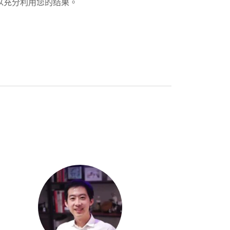
，以充分利用您的结果。