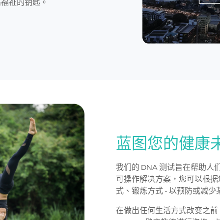
高福祉的钥匙。
蓝图您的健康
我们的 DNA 测试旨在帮助
可操作解决方案，您可以根据您
式、锻炼方式 - 以预防或减
在做出任何生活方式改变之前