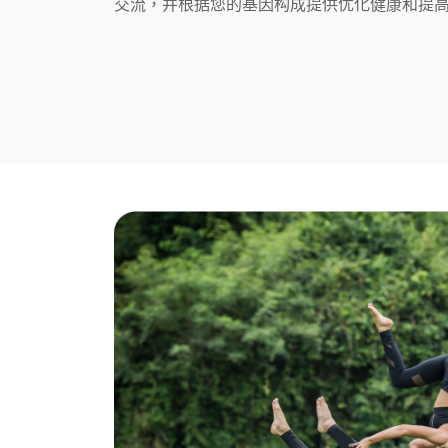
交流，并根据您的基因构成提供优化健康和提