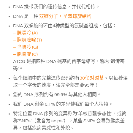
DNA 携带我们的遗传信息，并代代相传。
DNA 是一种
双链分子，呈双螺旋结构
DNA 双螺旋的环由4种类型的氮碱基组成，包括：
– 腺嘌呤 (A)
– 胸腺嘧啶 (T)
– 鸟嘌呤 (G)
– 胞嘧啶 (C)
ATCG 是指四种 DNA 碱基的首字母缩写，称为‘遗传密
码’。
每个细胞中的完整遗传密码约有
30亿对碱基
。以每秒读
取一个字母的速度，读完全部需要95年！
您的 DNA 序列约有 99.9% 与其他人相同。
我们 DNA 剩余 0.1% 的差异使我们每个人独特。
特定位置 DNA 序列的变异称为‘单核苷酸多态性’，或简
称‘SNPs’（发音为‘snips’）。某些 SNPs 会导致健康差
异，包括疾病易感性和外貌。