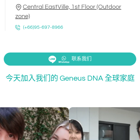
Central EastVille, 1st Floor (Outdoor
zone)
(+66)95-697-8966
联系我们
今天加入我们的 Geneus DNA 全球家庭
Kayavi
@Kaya