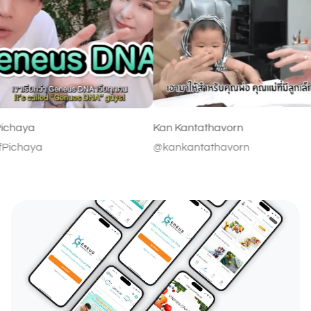
Kan Kantathavorn
@kankantathavorn