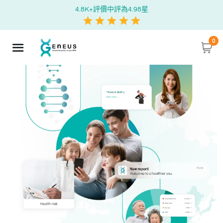
4.8K+評價中評為4.98星
0