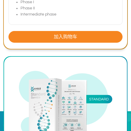
Phase I
Phase II
Intermediate phase
加入购物车