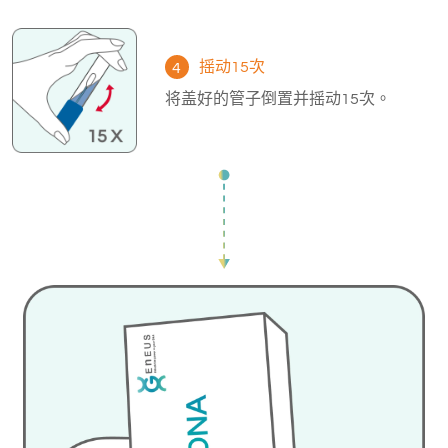
摇动15次
4
将盖好的管子倒置并摇动15次。