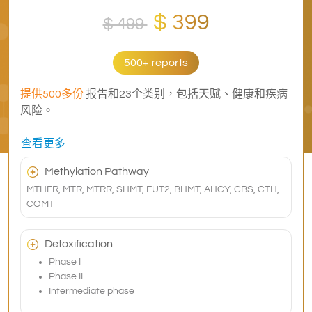
$ 399
$ 499
500+ reports
提供500多份
报告和23个类别，包括天赋、健康和疾病
风险。
查看更多
Methylation Pathway
MTHFR, MTR, MTRR, SHMT, FUT2, BHMT, AHCY, CBS, CTH,
COMT
Detoxification
Phase I
Phase II
Intermediate phase