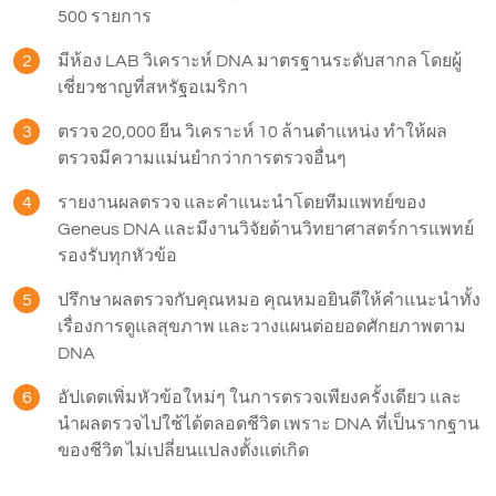
500 รายการ
2
มีห้อง LAB วิเคราะห์ DNA มาตรฐานระดับสากล โดยผู้
เชี่ยวชาญที่สหรัฐอเมริกา
3
ตรวจ 20,000 ยีน วิเคราะห์ 10 ล้านตำแหน่ง ทำให้ผล
ตรวจมีความแม่นยำกว่าการตรวจอื่นๆ
4
รายงานผลตรวจ และคำแนะนำโดยทีมแพทย์ของ
Geneus DNA และมีงานวิจัยด้านวิทยาศาสตร์การแพทย์
รองรับทุกหัวข้อ
5
ปรึกษาผลตรวจกับคุณหมอ คุณหมอยินดีให้คำแนะนำทั้ง
เรื่องการดูแลสุขภาพ และวางแผนต่อยอดศักยภาพตาม
DNA
6
อัปเดตเพิ่มหัวข้อใหม่ๆ ในการตรวจเพียงครั้งเดียว และ
นำผลตรวจไปใช้ได้ตลอดชีวิต เพราะ DNA ที่เป็นรากฐาน
ของชีวิต ไม่เปลี่ยนแปลงตั้งแต่เกิด