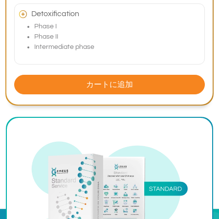
Detoxification
Phase I
Phase II
Intermediate phase
カートに追加