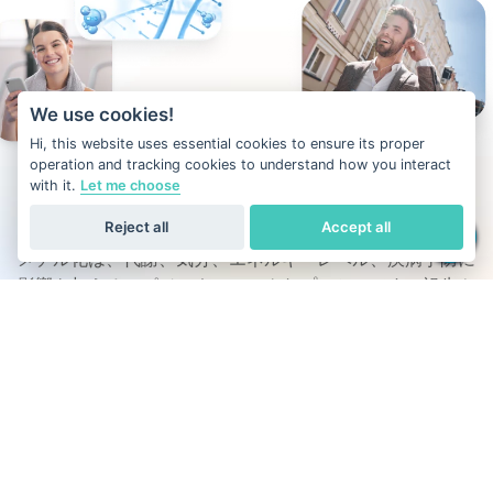
We use cookies!
Hi, this website uses essential cookies to ensure its proper
operation and tracking cookies to understand how you interact
with it.
Let me choose
DNAメチル化とは何ですか？
Reject all
Accept all
メチル化は、代謝、気分、エネルギーレベル、疾病予防に
影響を与えるエピジェネティックなプロセスです。祖先や
特性のみに焦点を当てる他のDNA検査とは異なり、私た
ちのDNA検査は22対の常染色体全体でメチル化活性を評
価し、パーソナライズされた洞察を通じて健康を最適化す
るのに役立ちます。