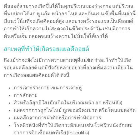
คีลอยด์สามารถเกิดขึ้นได้ในทุกบริเวณของร่างกาย แต่บริเวณ
ที่พบบ่อย ได้แก่ หู แก้ม หน้าอก ไหล่ และต้นแขน ซึ่งพื้นที่เหล่านี้
มีแนวโน้มที่จะเกิดคีลอยด์สูง และบางครั้งรอยแผลเป็นคีลอยด์
อาจทำให้เกิดความไม่สะดวกในชีวิตประจำวัน เช่น มีอาการ
คันหรือเจ็บ ตลอดจนสร้างความไม่มั่นใจให้เราได้
สาเหตุที่ทำให้เกิดรอยแผลคีลอยด์
ถึงแม้ว่าจะยังไม่มีการทราบสาเหตุที่แน่ชัด ว่าอะไรทำให้เกิด
รอยแผลคีลอยด์ แต่มีปัจจัยหลายอย่างที่อาจเพิ่มความเสี่ยง ใน
การเกิดรอยแผลคีลอยด์ได้ ดังนี้
การเจาะร่างกาย เช่น การเจาะหู
การสักลาย
สิวหรืออีสุกอีใส (มักเกิดในบริเวณหน้า อก หรือหลัง)
แผลจากการถูกไฟไหม้ ถูกของมีคมบาด หรือโดนแมลงกัด
แผลลึกจากการผ่าตัดหรือการทำหัตถการ
โรคผิวหนังที่ทำให้เกิดการอักเสบ เช่น โรคผิวหนังอักเสบ
จากการติดเชื้อแบคทีเรีย (folliculitis)