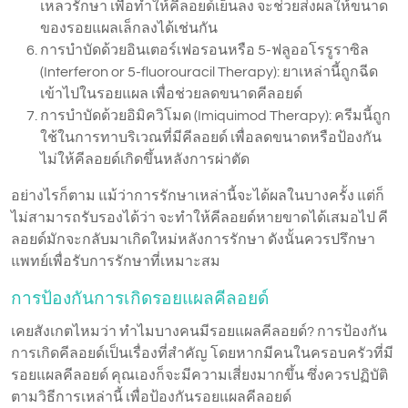
เหลวรักษา เพื่อทำให้คีลอยด์เย็นลง จะช่วยส่งผลให้ขนาด
ของรอยแผลเล็กลงได้เช่นกัน
การบำบัดด้วยอินเตอร์เฟอรอนหรือ 5-ฟลูออโรรูราซิล
(Interferon or 5-fluorouracil Therapy): ยาเหล่านี้ถูกฉีด
เข้าไปในรอยแผล เพื่อช่วยลดขนาดคีลอยด์
การบำบัดด้วยอิมิควิโมด (Imiquimod Therapy): ครีมนี้ถูก
ใช้ในการทาบริเวณที่มีคีลอยด์ เพื่อลดขนาดหรือป้องกัน
ไม่ให้คีลอยด์เกิดขึ้นหลังการผ่าตัด
อย่างไรก็ตาม แม้ว่าการรักษาเหล่านี้จะได้ผลในบางครั้ง แต่ก็
ไม่สามารถรับรองได้ว่า จะทำให้คีลอยด์หายขาดได้เสมอไป คี
ลอยด์มักจะกลับมาเกิดใหม่หลังการรักษา ดังนั้นควรปรึกษา
แพทย์เพื่อรับการรักษาที่เหมาะสม
การป้องกันการเกิดรอยแผลคีลอยด์
เคยสังเกตไหมว่า ทำไมบางคนมีรอยแผลคีลอยด์? การป้องกัน
การเกิดคีลอยด์เป็นเรื่องที่สำคัญ โดยหากมีคนในครอบครัวที่มี
รอยแผลคีลอยด์ คุณเองก็จะมีความเสี่ยงมากขึ้น ซึ่งควรปฏิบัติ
ตามวิธีการเหล่านี้ เพื่อป้องกันรอยแผลคีลอยด์