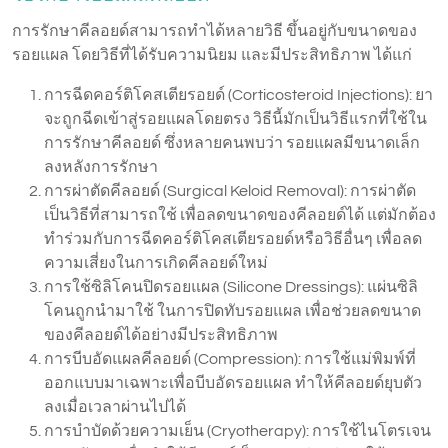
การรักษาคีลอยด์สามารถทำได้หลายวิธี ขึ้นอยู่กับขนาดของ
รอยแผล โดยวิธีที่ได้รับความนิยม และมีประสิทธิภาพ ได้แก่
การฉีดคอร์ติโคสเตียรอยด์ (Corticosteroid Injections): ยา
จะถูกฉีดเข้าสู่รอยแผลโดยตรง วิธีนี้มักเป็นวิธีแรกที่ใช้ใน
การรักษาคีลอยด์ ซึ่งหลายคนพบว่า รอยแผลมีขนาดเล็ก
ลงหลังการรักษา
การผ่าตัดคีลอยด์ (Surgical Keloid Removal): การผ่าตัด
เป็นวิธีที่สามารถใช้ เพื่อลดขนาดของคีลอยด์ได้ แต่มักต้อง
ทำร่วมกับการฉีดคอร์ติโคสเตียรอยด์หรือวิธีอื่นๆ เพื่อลด
ความเสี่ยงในการเกิดคีลอยด์ใหม่
การใช้ซิลิโคนปิดรอยแผล (Silicone Dressings): แผ่นซิลิ
โคนถูกนำมาใช้ ในการปิดทับรอยแผล เพื่อช่วยลดขนาด
ของคีลอยด์ได้อย่างมีประสิทธิภาพ
การบีบอัดแผลคีลอยด์ (Compression): การใช้แม่พิมพ์ที่
ออกแบบมาเฉพาะเพื่อบีบอัดรอยแผล ทำให้คีลอยด์ยุบตัว
ลงเมื่อเวลาผ่านไปได้
การบำบัดด้วยความเย็น (Cryotherapy): การใช้ไนโตรเจน