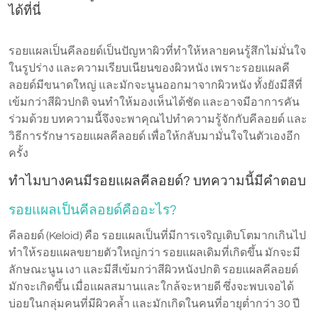
ได้ที่นี่
รอยแผลเป็นคีลอยด์เป็นปัญหาผิวที่ทำให้หลายคนรู้สึกไม่มั่นใจ
ในรูปร่าง และความเรียบเนียนของผิวหนัง เพราะรอยแผลคี
ลอยด์มีขนาดใหญ่ และมักจะนูนออกมาจากผิวหนัง ทั้งยังมีสีที่
เข้มกว่าสีผิวปกติ จนทำให้มองเห็นได้ชัด และอาจมีอาการคัน
ร่วมด้วย บทความนี้จึงจะพาคุณไปทำความรู้จักกับคีลอยด์ และ
วิธีการรักษารอยแผลคีลอยด์ เพื่อให้กลับมามั่นใจในตัวเองอีก
ครั้ง
ทำไมบางคนมีรอยแผลคีลอยด์? บทความนี้มีคำตอบ
รอยแผลเป็นคีลอยด์คืออะไร?
คีลอยด์ (Keloid) คือ รอยแผลเป็นที่มีการเจริญเติบโตมากเกินไป
ทำให้รอยแผลขยายตัวใหญ่กว่า รอยแผลเดิมที่เกิดขึ้น มักจะมี
ลักษณะนูน เงา และมีสีเข้มกว่าสีผิวหนังปกติ รอยแผลคีลอยด์
มักจะเกิดขึ้น เมื่อแผลสมานและใกล้จะหายดี ซึ่งจะพบเจอได้
บ่อยในกลุ่มคนที่มีผิวคล้ำ และมักเกิดในคนที่อายุต่ำกว่า 30 ปี