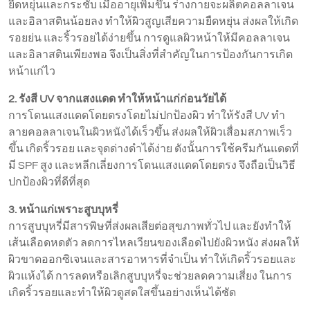
ยืดหยุ่นและกระชับ เมื่ออายุเพิ่มขึ้น ร่างกายจะผลิตคอลลาเจน
และอิลาสตินน้อยลง ทำให้ผิวสูญเสียความยืดหยุ่น ส่งผลให้เกิด
รอยย่น และริ้วรอยได้ง่ายขึ้น การดูแลผิวหน้าให้มีคอลลาเจน
และอิลาสตินเพียงพอ จึงเป็นสิ่งที่สำคัญในการป้องกันการเกิด
หน้าแก่ไว
2. รังสี UV จากแสงแดด ทำให้หน้าแก่ก่อนวัยได้
การโดนแสงแดดโดยตรงโดยไม่ปกป้องผิว ทำให้รังสี UV ทำ
ลายคอลลาเจนในผิวหนังได้เร็วขึ้น ส่งผลให้ผิวเสื่อมสภาพเร็ว
ขึ้น เกิดริ้วรอย และจุดด่างดำได้ง่าย ดังนั้นการใช้ครีมกันแดดที่
มี SPF สูง และหลีกเลี่ยงการโดนแสงแดดโดยตรง จึงถือเป็นวิธี
ปกป้องผิวที่ดีที่สุด
3. หน้าแก่เพราะสูบบุหรี่
การสูบบุหรี่มีสารพิษที่ส่งผลเสียต่อสุขภาพทั่วไป และยังทำให้
เส้นเลือดหดตัว ลดการไหลเวียนของเลือดไปยังผิวหนัง ส่งผลให้
ผิวขาดออกซิเจนและสารอาหารที่จำเป็น ทำให้เกิดริ้วรอยและ
ผิวแห้งได้ การลดหรือเลิกสูบบุหรี่จะช่วยลดความเสี่ยง ในการ
เกิดริ้วรอยและทำให้ผิวดูสดใสขึ้นอย่างเห็นได้ชัด