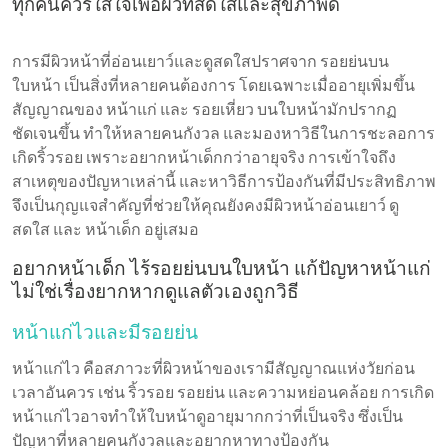
ทุกคนควรใส่ใจเพื่อผิวที่สดใสและสุขภาพดี
การมีผิวหน้าที่อ่อนเยาว์และดูสดใสปราศจาก รอยย่นบน
ใบหน้า เป็นสิ่งที่หลายคนต้องการ โดยเฉพาะเมื่ออายุเพิ่มขึ้น
สัญญาณของ หน้าแก่ และ รอยเหี่ยว บนใบหน้ามักปรากฏ
ชัดเจนขึ้น ทำให้หลายคนกังวล และมองหาวิธีในการชะลอการ
เกิดริ้วรอย เพราะอยากหน้าเด็กกว่าอายุจริง การเข้าใจถึง
สาเหตุของปัญหาเหล่านี้ และหาวิธีการป้องกันที่มีประสิทธิภาพ
จึงเป็นกุญแจสำคัญที่ช่วยให้คุณยังคงมีผิวหน้าอ่อนเยาว์ ดู
สดใส และ หน้าเด็ก อยู่เสมอ
อยากหน้าเด็ก ไร้รอยย่นบนใบหน้า แก้ปัญหาหน้าแก่
ไม่ใช่เรื่องยากหากดูแลตัวเองถูกวิธี
หน้าแก่ไวและมีรอยย่น
หน้าแก่ไว คือสภาวะที่ผิวหน้าของเรามีสัญญาณแห่งวัยก่อน
เวลาอันควร เช่น ริ้วรอย รอยย่น และความหย่อนคล้อย การเกิด
หน้าแก่ไวอาจทำให้ใบหน้าดูอายุมากกว่าที่เป็นจริง ซึ่งเป็น
ปัญหาที่หลายคนกังวลและอยากหาทางป้องกัน