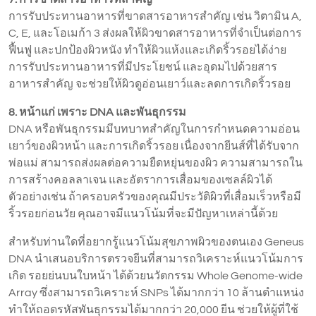
การรับประทานอาหารที่ขาดสารอาหารสำคัญ เช่น วิตามิน A,
C, E, และโอเมก้า 3 ส่งผลให้ผิวขาดสารอาหารที่จำเป็นต่อการ
ฟื้นฟู และปกป้องผิวหนัง ทำให้ผิวแห้งและเกิดริ้วรอยได้ง่าย
การรับประทานอาหารที่มีประโยชน์ และอุดมไปด้วยสาร
อาหารสำคัญ จะช่วยให้ผิวดูอ่อนเยาว์และลดการเกิดริ้วรอย
8. หน้าแก่ เพราะ DNA และพันธุกรรม
DNA หรือพันธุกรรมมีบทบาทสำคัญในการกำหนดความอ่อน
เยาว์ของผิวหน้า และการเกิดริ้วรอย เนื่องจากยีนส์ที่ได้รับจาก
พ่อแม่ สามารถส่งผลต่อความยืดหยุ่นของผิว ความสามารถใน
การสร้างคอลลาเจน และอัตราการเสื่อมของเซลล์ผิวได้
ตัวอย่างเช่น ถ้าครอบครัวของคุณมีประวัติผิวที่เสื่อมเร็วหรือมี
ริ้วรอยก่อนวัย คุณอาจมีแนวโน้มที่จะมีปัญหาเหล่านี้ด้วย
สำหรับท่านใดที่อยากรู้แนวโน้มสุขภาพผิวของตนเอง Geneus
DNA นำเสนอบริการตรวจยีนที่สามารถวิเคราะห์แนวโน้มการ
เกิด รอยย่นบนใบหน้า ได้ด้วยนวัตกรรม Whole Genome-wide
Array ซึ่งสามารถวิเคราะห์ SNPs ได้มากกว่า 10 ล้านตำแหน่ง
ทำให้ถอดรหัสพันธุกรรมได้มากกว่า 20,000 ยีน ช่วยให้ผู้ที่ใช้