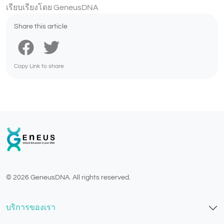
เรียบเรียงโดย GeneusDNA
Share this article
Copy Link to share
© 2026 GeneusDNA. All rights reserved.
v1.0.1625-03082026
บริการของเรา