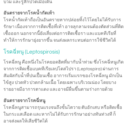
บวม และรู้สึกปวดเมื่อเดิน
อันตรายจากโรคน้ำกัดเท้า
โรคน้ำกัดเท้าถือเป็นอันตรายหากปล่อยทิ้งไว้โดยไม่ได้รับการ
รักษา เนื่องจากการติดเชื้อที่เท้า อาจลุกลามจนต้องตัดส่วนที่ติด
เชื้อออก นอกจากนี้ยังเสี่ยงต่อการติดเชื้อรา และแบคทีเรียที่
ทำให้การรักษายุ่งยากขึ้น จนส่งผลกระทบต่อการใช้ชีวิตได้
โรคฉี่หนู (Leptospirosis)
โรคฉี่หนู คือหนึ่งในโรคยอดฮิตที่มากับน้ำท่วม ซึ่งโรคฉี่หนูเกิด
จากการติดเชื้อแบคทีเรียเลปโตสไปรา (Leptospira) ผ่านการ
สัมผัสกับน้ำที่ปนเปื้อนเชื้อ อาการเริ่มแรกของโรคฉี่หนู มักเป็น
ไข้สูง ปวดหัว ปวดกล้ามเนื้อ โดยเฉพาะบริเวณน่อง โดยบาง
รายอาจมีอาการตาแดง และอาจมีผื่นขึ้นตามร่างกายด้วย
อันตรายจากโรคฉี่หนู
โรคฉี่หนูสามารถรุนแรงจนถึงขั้นไตวาย ตับอักเสบ หรือติดเชื้อ
ในกระแสเลือด และหากไม่ได้รับการรักษาอย่างทันท่วงที ก็
อาจส่งผลให้เสียชีวิตได้