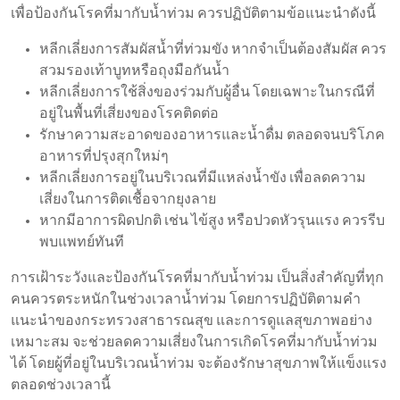
เพื่อป้องกันโรคที่มากับน้ำท่วม ควรปฏิบัติตามข้อแนะนำดังนี้
หลีกเลี่ยงการสัมผัสน้ำที่ท่วมขัง หากจำเป็นต้องสัมผัส ควร
สวมรองเท้าบูทหรือถุงมือกันน้ำ
หลีกเลี่ยงการใช้สิ่งของร่วมกับผู้อื่น โดยเฉพาะในกรณีที่
อยู่ในพื้นที่เสี่ยงของโรคติดต่อ
รักษาความสะอาดของอาหารและน้ำดื่ม ตลอดจนบริโภค
อาหารที่ปรุงสุกใหม่ๆ
หลีกเลี่ยงการอยู่ในบริเวณที่มีแหล่งน้ำขัง เพื่อลดความ
เสี่ยงในการติดเชื้อจากยุงลาย
หากมีอาการผิดปกติ เช่น ไข้สูง หรือปวดหัวรุนแรง ควรรีบ
พบแพทย์ทันที
การเฝ้าระวังและป้องกันโรคที่มากับน้ำท่วม เป็นสิ่งสำคัญที่ทุก
คนควรตระหนักในช่วงเวลาน้ำท่วม โดยการปฏิบัติตามคำ
แนะนำของกระทรวงสาธารณสุข และการดูแลสุขภาพอย่าง
เหมาะสม จะช่วยลดความเสี่ยงในการเกิดโรคที่มากับน้ำท่วม
ได้ โดยผู้ที่อยู่ในบริเวณน้ำท่วม จะต้องรักษาสุขภาพให้แข็งแรง
ตลอดช่วงเวลานี้