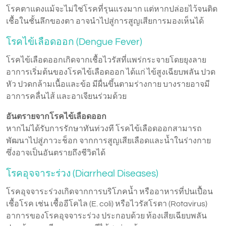
โรคตาแดงแม้จะไม่ใช่โรคที่รุนแรงมาก แต่หากปล่อยไว้จนติด
เชื้อในชั้นลึกของตา อาจนำไปสู่การสูญเสียการมองเห็นได้
โรคไข้เลือดออก (Dengue Fever)
โรคไข้เลือดออกเกิดจากเชื้อไวรัสที่แพร่กระจายโดยยุงลาย
อาการเริ่มต้นของโรคไข้เลือดออก ได้แก่ ไข้สูงเฉียบพลัน ปวด
หัว ปวดกล้ามเนื้อและข้อ มีผื่นขึ้นตามร่างกาย บางรายอาจมี
อาการคลื่นไส้ และอาเจียนร่วมด้วย
อันตรายจากโรคไข้เลือดออก
หากไม่ได้รับการรักษาทันท่วงที โรคไข้เลือดออกสามารถ
พัฒนาไปสู่ภาวะช็อก จากการสูญเสียเลือดและน้ำในร่างกาย
ซึ่งอาจเป็นอันตรายถึงชีวิตได้
โรคอุจจาระร่วง (Diarrheal Diseases)
โรคอุจจาระร่วงเกิดจากการบริโภคน้ำ หรืออาหารที่ปนเปื้อน
เชื้อโรค เช่น เชื้ออีโคไล (E. coli) หรือไวรัสโรตา (Rotavirus)
อาการของโรคอุจจาระร่วง ประกอบด้วย ท้องเสียเฉียบพลัน