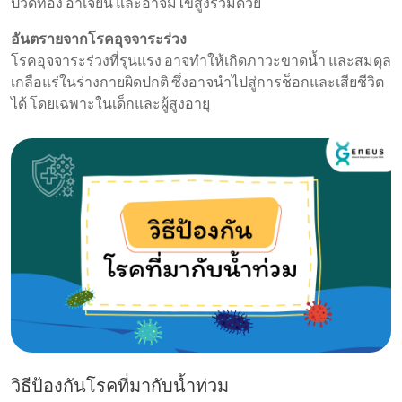
ปวดท้อง อาเจียน และอาจมีไข้สูงร่วมด้วย
อันตรายจากโรคอุจจาระร่วง
โรคอุจจาระร่วงที่รุนแรง อาจทำให้เกิดภาวะขาดน้ำ และสมดุล
เกลือแร่ในร่างกายผิดปกติ ซึ่งอาจนำไปสู่การช็อกและเสียชีวิต
ได้ โดยเฉพาะในเด็กและผู้สูงอายุ
วิธีป้องกันโรคที่มากับน้ำท่วม