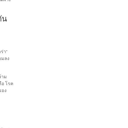
กัน
ร่า"
่อมลง
ล้าม
คือ โรค
ุรอง