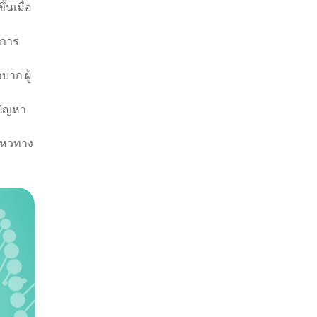
้นเมื่อ
 การ
าก ผู้
ปัญหา
นไหวทาง