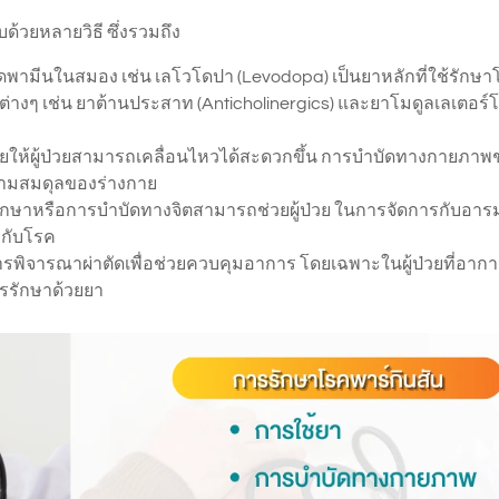
้วยหลายวิธี ซึ่งรวมถึง
บโดพามีนในสมอง เช่น เลโวโดปา (Levodopa) เป็นยาหลักที่ใช้รักษาโ
ต่างๆ เช่น ยาต้านประสาท (Anticholinergics) และยาโมดูลเลเตอร์
วยให้ผู้ป่วยสามารถเคลื่อนไหวได้สะดวกขึ้น การบำบัดทางกายภาพช
วามสมดุลของร่างกาย
ึกษาหรือการบำบัดทางจิตสามารถช่วยผู้ป่วย ในการจัดการกับอาร
งกับโรค
รพิจารณาผ่าตัดเพื่อช่วยควบคุมอาการ โดยเฉพาะในผู้ป่วยที่อาก
รรักษาด้วยยา