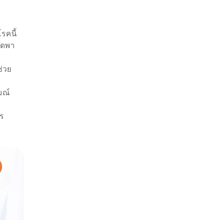
รคนี้
โดพา
่วย
มณ์
าร