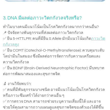
3. DNA มีผลต่อภาวะวิตกกังวลจริงหรือ?
ทำไมบางคนมีแนวโน้มเป็นโรควิตกกังวลมากกว่าคนอื่น?
📌 ปัจจัยทางพันธุกรรมที่ส่งผลต่อภาวะวิตกกังวล
✅ ยีน 5-HTTLPR: คนที่มียีน S Allele มักมีแนวโน้มเกิด
ภาวะวิต
กกังวลสูง
✅ ยีน COMT (Catechol-O-Methyltransferase): ควบคุมระดับ
โดปามีนในสมอง ซึ่งมีผลต่อการจัดการกับความเครียดและ
ความวิตกกังวล
✅ ยีน BDNF (Brain-Derived Neurotrophic Factor): มีบทบาท
ต่อการพัฒนาสมองและสุขภาพจิต
🔬 งานวิจัยพบว่า:
✅ คนที่มีพันธุกรรมบางชนิด อาจมีแนวโน้มเป็นโรควิตกกังวล
หรือภาวะซึมเศร้าได้ง่ายกว่าคนอื่น ๆ
✅ การตรวจ DNA สามารถช่วยระบุความเสี่ยงนี้ได้ และอาจ
ช่วยให้คุณสามารถวางแผนดูแลสุขภาพจิตของตัวเองได้ดีขึ้น