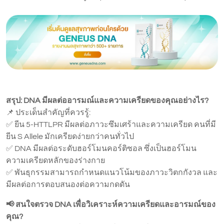
สรุป: DNA มีผลต่ออารมณ์และความเครียดของคุณอย่างไร?
📌 ประเด็นสำคัญที่ควรรู้:
✅ ยีน 5-HTTLPR มีผลต่อภาวะซึมเศร้าและความเครียด คนที่มี
ยีน S Allele มักเครียดง่ายกว่าคนทั่วไป
✅ DNA มีผลต่อระดับฮอร์โมนคอร์ติซอล ซึ่งเป็นฮอร์โมน
ความเครียดหลักของร่างกาย
✅ พันธุกรรมสามารถกำหนดแนวโน้มของภาวะวิตกกังวล และ
มีผลต่อการตอบสนองต่อความกดดัน
📢 สนใจตรวจ DNA เพื่อวิเคราะห์ความเครียดและอารมณ์ของ
คุณ?