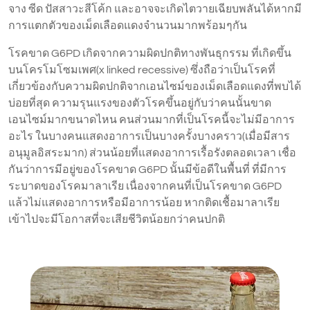
จาง ซีด ปัสสาวะสีโค้ก และอาจจะเกิดไตวายเฉียบพลันได้หากมี
การแตกตัวของเม็ดเลือดแดงจำนวนมากพร้อมๆกัน
โรคขาด G6PD เกิดจากความผิดปกติทางพันธุกรรม ที่เกิดขึ้น
บนโครโมโซมเพศ(x linked recessive) ซึ่งถือว่าเป็นโรคที่
เกี่ยวข้องกับความผิดปกติจากเอนไซม์ของเม็ดเลือดแดงที่พบได้
บ่อยที่สุด ความรุนแรงของตัวโรคขึ้นอยู่กับว่าคนนั้นขาด
เอนไซม์มากขนาดไหน คนส่วนมากที่เป็นโรคนี้จะไม่มีอาการ
อะไร ในบางคนแสดงอาการเป็นบางครั้งบางคราว(เมื่อมีสาร
อนุมูลอิสระมาก) ส่วนน้อยที่แสดงอาการเรื้อรังตลอดเวลา เชื่อ
กันว่าการมีอยู่ของโรคขาด G6PD นั้นมีข้อดีในพื้นที่ ที่มีการ
ระบาดของโรคมาลาเรีย เนื่องจากคนที่เป็นโรคขาด G6PD
แล้วไม่แสดงอาการหรือมีอาการน้อย หากติดเชื้อมาลาเรีย
เข้าไปจะมีโอกาสที่จะเสียชีวิตน้อยกว่าคนปกติ