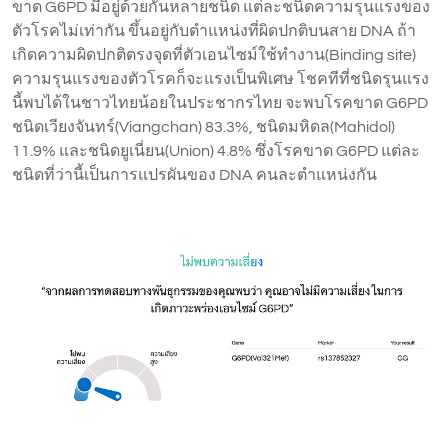
ขาด G6PD มีอยู่ด้วยกันหลายชนิด แต่ละชนิดความรุนแรงของ
ตัวโรคไม่เท่ากัน ขึ้นอยู่กับตำแหน่งที่ผิดปกติบนสาย DNA ถ้า
เกิดความผิดปกติตรงจุดที่ตัวเอนไซม์ใช้ทำงาน(Binding site)
ความรุนแรงของตัวโรคก็จะแรงเป็นพิเศษ โชคทีที่ชนิดรุนแรง
นี้พบได้ในชาวไทยน้อยในประชากรไทย จะพบโรคขาด G6PD
ชนิดเวียงจันทร์(Viangchan) 83.3%, ชนิดมหิดล(Mahidol)
11.9% และชนิดยูเนี่ยน(Union) 4.8% ซึ่งโรคขาด G6PD แต่ละ
ชนิดที่ว่านี้เป็นการแปรผันของ DNA คนละตำแหน่งกัน