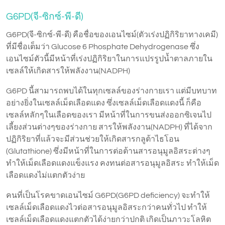
G6PD(จี-ซิกซ์-พี-ดี)
G6PD(จี-ซิกซ์-พี-ดี) คือชื่อของเอนไซม์(ตัวเร่งปฏิกิริยาทางเคมี)
ที่มีชื่อเต็มว่า Glucose 6 Phosphate Dehydrogenase ซึ่ง
เอนไซม์ตัวนี้มีหน้าที่เร่งปฏิกิริยาในการแปรรูปน้ำตาลภายใน
เซลล์ให้เกิดสารให้พลังงาน(NADPH)
G6PD นี้สามารถพบได้ในทุกเซลล์ของร่างกายเรา แต่มีบทบาท
อย่างยิ่งในเซลล์เม็ดเลือดแดง ซึ่งเซลล์เม็ดเลือดแดงนี้ ก็คือ
เซลล์หลักๆในเลือดของเรา มีหน้าที่ในการขนส่งออกซิเจนไป
เลี้ยงส่วนต่างๆของร่างกาย สารให้พลังงาน(NADPH) ที่ได้จาก
ปฏิกิริยาที่แล้วจะมีส่วนช่วยให้เกิดสารกลูต้าไธโอน
(Glutathione) ซึ่งมีหน้าที่ในการต่อต้านสารอนุมูลอิสระต่างๆ
ทำให้เม็ดเลือดแดงแข็งแรง คงทนต่อสารอนุมูลอิสระ ทำให้เม็ด
เลือดแดงไม่แตกตัวง่าย
คนที่เป็นโรคขาดเอนไซม์ G6PD(G6PD deficiency) จะทำให้
เซลล์เม็ดเลือดแดงไวต่อสารอนุมูลอิสระกว่าคนทั่วไป ทำให้
เซลล์เม็ดเลือดแดงแตกตัวได้ง่ายกว่าปกติ เกิดเป็นภาวะโลหิต