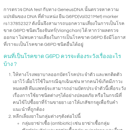
การตรวจ DNA test กับทาง GeneusDNA นั้นตรวจหาความ
แปรผันของ DNA ที่ตำแหน่ง ยีน G6PD(Val321Met) marker
rs137852327 ดังนั้นจึงสามารถบอกความเสี่ยงในการเป็นโรค
ขาด G6PD ชนิดเวียงจันทร์(Viangchan) ได้ หากว่าผลตรวจ
ออกมา ไม่พบความเสี่ยงในการเป็นโรคขาด G6PD ยังมีโอกาส
ที่เราจะเป็นโรคขาด G6PD ชนิดอื่นได้อยู่
คนที่เป็นโรคขาด G6PD ควรจะต้องระวังเรื่องอะไร
บ้าง ?
ให้ทางโรงพยาบาลออกบัตรโรคประจำตัว และพกติดตัว
เอาไว้ เผื่อไว้ใช้ในกรณีฉุกเฉินเช่น หากคนไข้เกิดมีภาวะ
หมดสติ ทีมแพทย์จะสามารถอ่านบัตรประจำตัวนี้เพื่อระวัง
เรื่องการใช้ยาชนิดต่างๆได้อย่างปลอดภัย หรือในกรณีที่
คนไข้ไปซื้อยาที่ร้านขายยา เอาให้เภสัชกรดูเพื่อรับคำ
แนะนำที่ถูกต้อง
หลีกเลี่ยงยาในกลุ่มต่างๆดังต่อไปนี้
กลุ่มยาฆ่าเชื้อ (antibiotic) เช่น ยาฆ่าเชื้อกลุ่ม