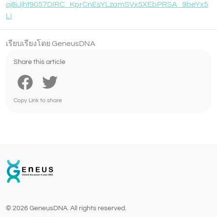
oj8iJjht9057DIRC_KprCnEsYLzamSVx5XEbPRSA_9beYx5
LI
เรียบเรียงโดย GeneusDNA
Share this article
Copy Link to share
© 2026 GeneusDNA. All rights reserved.