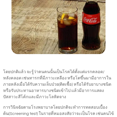
โดยปกติแล้ว จะรู้ว่าคนคนนั้นเป็นโรคได้ตั้งแต่แรกคลอด/
หลังคลอด เช่นทารกที่มีภาวะเหลือง หรือโตขึ้นมามีอาการใน
ภายหลังเมื่อได้รับความเจ็บป่วย(ติดเชื้อ) หรือได้รับยาบางชนิด
หรือรับประทานอาหารบางชนิดเข้าไป แล้วมีอาการแสดง
ปัสสาวะสีโค้กและมีภาวะโลหิตจาง
การวินิจฉัยตามโรงพยาบาลโดยปกติจะทำการทดสอบเบื้อง
ต้น(Screening test) ในรายที่หมอสงสัยว่าจะเป็นโรค เช่นคนไข้