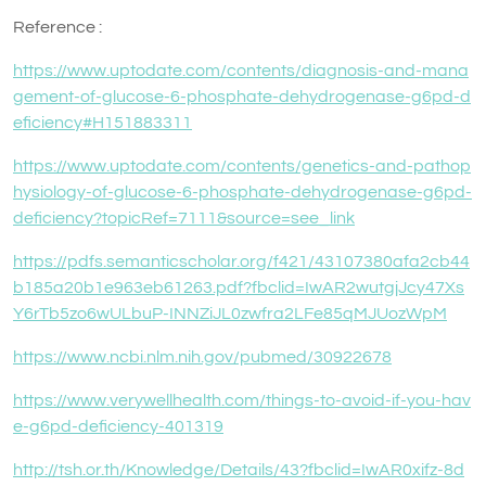
Reference :
https://www.uptodate.com/contents/diagnosis-and-mana
gement-of-glucose-6-phosphate-dehydrogenase-g6pd-d
eficiency#H151883311
https://www.uptodate.com/contents/genetics-and-pathop
hysiology-of-glucose-6-phosphate-dehydrogenase-g6pd-
deficiency?topicRef=7111&source=see_link
https://pdfs.semanticscholar.org/f421/43107380afa2cb44
b185a20b1e963eb61263.pdf?fbclid=IwAR2wutgjJcy47Xs
Y6rTb5zo6wULbuP-INNZiJL0zwfra2LFe85qMJUozWpM
https://www.ncbi.nlm.nih.gov/pubmed/30922678
https://www.verywellhealth.com/things-to-avoid-if-you-hav
e-g6pd-deficiency-401319
http://tsh.or.th/Knowledge/Details/43?fbclid=IwAR0xifz-8d