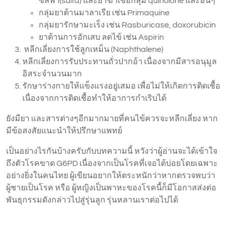
ซัลฟา(sulfa) และยาฆ่าเชื้อกลุ่ม quinolone และอื่นๆ
กลุ่มยาต้านมาลาเรีย เช่น Primaquine
กลุ่มยารักษามะเร็ง เช่น Rasburicase, doxorubicin
ยาต้านการอักเสบ ลดไข้ เช่น Aspirin
หลีกเลี่ยงการใช้ลูกเหม็น (Naphthalene)
หลีกเลี่ยงการรับประทานถั่วปากอ้า เนื่องจากมีสารอนุมูล
อิสระจำนวนมาก
รักษาร่างกายให้แข็งแรงอยู่เสมอ เพื่อไม่ให้เกิดการติดเชื้อ
เนื่องจากการติดเชื้อทำให้อาการกำเริบได้
ยังมียา และสารต่างๆอีกมากมายที่คนไข้ควรจะหลีกเลี่ยง หาก
มีข้อสงสัยแนะนำให้ปรึกษาแพทย์
เป็นอย่างไรกันบ้างครับกับบทความนี้ หวังว่าผู้อ่านจะได้เข้าใจ
ถึงตัวโรคขาด G6PD เนื่องจากเป็นโรคที่เจอได้บ่อยโดยเฉพาะ
อย่างยิ่งในคนไทย ผู้เขียนอยากให้ตระหนักว่าหากตรวจพบว่า
ผู้ชายเป็นโรค หรือ ผู้หญิงเป็นพาหะของโรคนี้ก็มีโอกาสส่งต่อ
พันธุกรรมดังกล่าวไปสู่รุ่นลูก รุ่นหลานเราต่อไปได้