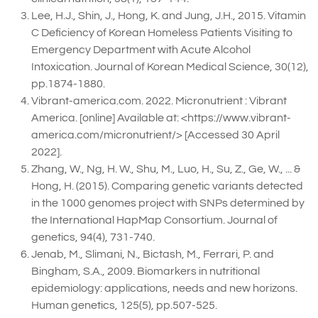
Lee, H.J., Shin, J., Hong, K. and Jung, J.H., 2015. Vitamin
C Deficiency of Korean Homeless Patients Visiting to
Emergency Department with Acute Alcohol
Intoxication. Journal of Korean Medical Science, 30(12),
pp.1874-1880.
Vibrant-america.com. 2022. Micronutrient : Vibrant
America. [online] Available at: <https://www.vibrant-
america.com/micronutrient/> [Accessed 30 April
2022].
Zhang, W., Ng, H. W., Shu, M., Luo, H., Su, Z., Ge, W., ... &
Hong, H. (2015). Comparing genetic variants detected
in the 1000 genomes project with SNPs determined by
the International HapMap Consortium. Journal of
genetics, 94(4), 731-740.
Jenab, M., Slimani, N., Bictash, M., Ferrari, P. and
Bingham, S.A., 2009. Biomarkers in nutritional
epidemiology: applications, needs and new horizons.
Human genetics, 125(5), pp.507-525.