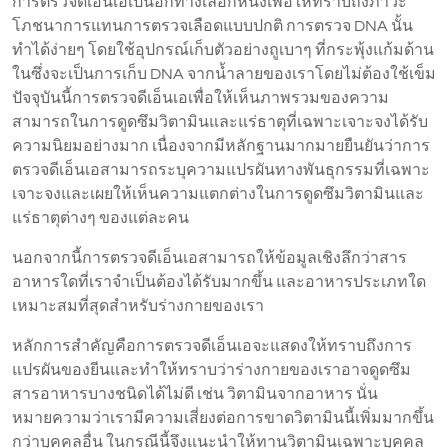
การตรวจดีเอ็นเอเป็นอีกทางเลือกหนึ่งเพื่อให้ทราบถึงภาวะ
โภชนาการแทนการตรวจเลือดแบบปกติ การตรวจ DNA นั้น
ทำได้ง่ายๆ โดยใช้อุปกรณ์เก็บตัวอย่างถูเบาๆ ที่กระพุ้งแก้มด้าน
ในซึ่งจะเป็นการเก็บ DNA จากน้ำลายของเราโดยไม่ต้องใช้เข็ม
ปัจจุบันนี้การตรวจดีเอ็นเอเพื่อให้เห็นภาพรวมของความ
สามารถในการดูดซึมวิตามินและแร่ธาตุที่เฉพาะเจาะจงได้รับ
ความนิยมอย่างมาก เนื่องจากมีหลักฐานมากมายยืนยันว่าการ
ตรวจดีเอ็นเอสามารถระบุความแปรผันทางพันธุกรรมที่เฉพาะ
เจาะจงและเผยให้เห็นความแตกต่างในการดูดซึมวิตามินและ
แร่ธาตุต่างๆ ของแต่ละคน
นอกจากนี้การตรวจดีเอ็นเอสามารถให้ข้อมูลเชิงลึกว่าสาร
อาหารใดที่เราจำเป็นต้องได้รับมากขึ้น และอาหารประเภทใด
เหมาะสมที่สุดสำหรับร่างกายของเรา
หลักการสำคัญคือการตรวจดีเอ็นเอจะแสดงให้ทราบถึงการ
แปรผันของยีนและทำให้ทราบว่าร่างกายของเราอาจดูดซึม
สารอาหารบางชนิดได้ไม่ดี เช่น วิตามินจากอาหาร นั่น
หมายความว่าเรามีความเสี่ยงต่อการขาดวิตามินนี้เพิ่มมากขึ้น
กว่าบุคคลอื่น ในกรณีนี้จึงแนะนำให้ทานวิตามินเฉพาะบุคคล