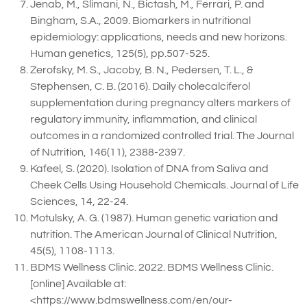
Jenab, M., Slimani, N., Bictash, M., Ferrari, P. and
Bingham, S.A., 2009. Biomarkers in nutritional
epidemiology: applications, needs and new horizons.
Human genetics, 125(5), pp.507-525.
Zerofsky, M. S., Jacoby, B. N., Pedersen, T. L., &
Stephensen, C. B. (2016). Daily cholecalciferol
supplementation during pregnancy alters markers of
regulatory immunity, inflammation, and clinical
outcomes in a randomized controlled trial. The Journal
of Nutrition, 146(11), 2388-2397.
Kafeel, S. (2020). Isolation of DNA from Saliva and
Cheek Cells Using Household Chemicals. Journal of Life
Sciences, 14, 22-24.
Motulsky, A. G. (1987). Human genetic variation and
nutrition. The American Journal of Clinical Nutrition,
45(5), 1108-1113.
BDMS Wellness Clinic. 2022. BDMS Wellness Clinic.
[online] Available at:
<https://www.bdmswellness.com/en/our-