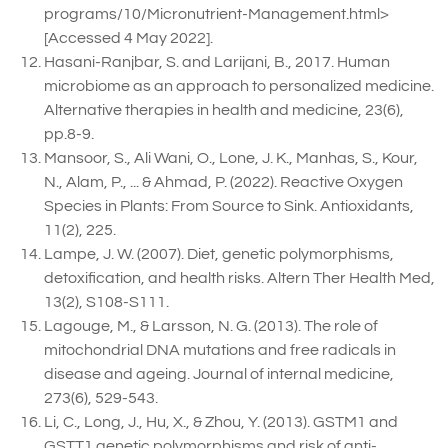
programs/10/Micronutrient-Management.html>
[Accessed 4 May 2022].
Hasani-Ranjbar, S. and Larijani, B., 2017. Human
microbiome as an approach to personalized medicine.
Alternative therapies in health and medicine, 23(6),
pp.8-9.
Mansoor, S., Ali Wani, O., Lone, J. K., Manhas, S., Kour,
N., Alam, P., ... & Ahmad, P. (2022). Reactive Oxygen
Species in Plants: From Source to Sink. Antioxidants,
11(2), 225.
Lampe, J. W. (2007). Diet, genetic polymorphisms,
detoxification, and health risks. Altern Ther Health Med,
13(2), S108-S111.
Lagouge, M., & Larsson, N. G. (2013). The role of
mitochondrial DNA mutations and free radicals in
disease and ageing. Journal of internal medicine,
273(6), 529-543.
Li, C., Long, J., Hu, X., & Zhou, Y. (2013). GSTM1 and
GSTT1 genetic polymorphisms and risk of anti-