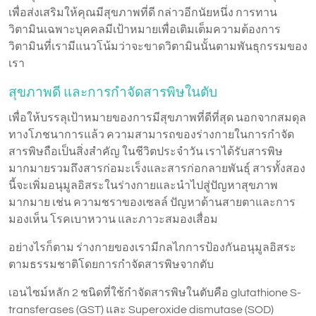
เพื่อส่งเสริมให้คุณมีสุขภาพที่ดี กล่าวอีกนัยหนึ่ง การทาน
วิตามินเฉพาะบุคคลมีเป้าหมายเพื่อเติมเต็มความต้องการ
วิตามินที่เรามีแนวโน้มว่าจะขาดวิตามินนั้นตามพันธุกรรมของ
เรา
สุขภาพดี และการกำจัดสารพิษในตับ
เพื่อให้บรรลุเป้าหมายของการมีสุขภาพที่ดีที่สุด นอกจากสมดุล
ทางโภชนาการแล้ว ความสามารถของร่างกายในการกำจัด
สารพิษถือเป็นสิ่งสำคัญ ในชีวิตประจำวัน เราได้รับสารพิษ
มากมายรวมถึงสารก่อมะเร็งและสารก่อกลายพันธุ์ สารทั้งสอง
นี้จะเพิ่มอนุมูลอิสระในร่างกายและนำไปสู่ปัญหาสุขภาพ
มากมาย เช่น ความชราของเซลล์ ปัญหาด้านสายตาและการ
มองเห็น โรคเบาหวาน และภาวะสมองเสื่อม
อย่างไรก็ตาม ร่างกายของเรามีกลไกการป้องกันอนุมูลอิสระ
ตามธรรมชาติโดยการกำจัดสารพิษจากตับ
เอนไซม์หลัก 2 ชนิดที่ใช้กำจัดสารพิษในตับคือ glutathione S-
transferases (GST) และ Superoxide dismutase (SOD)