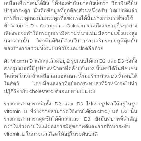
เหมือนที่เราเคยได้ยิน ได้ท่องจำกันมาสมัยเด็กว่า วิตามินดีนั้น
บำรุงกระดูก นั่นคือข้อมูลที่ถูกต้องส่วนหนึ่งครับ โดยปกติแล้ว
การที่กระดูกจะเป็นกระดูกที่แข็งแรงได้นั้นร่างกายเราต้องใช้
ทั้ง Vitamin D + Collagen + Calcium รวมถึงแร่ธาตุอื่นๆอย่าง
เพียงพอจะทำให้กระดูกเรามีความหนาแน่น มีความแข็งแรงสูง
นอกจากนั้น วิตามินดียังมีส่วนในการส่งเสริมระบบภูมิคุ้มกัน
ของร่างกาย รวมทั้งระบบหัวใจและปอดอีกด้วย
ตัว Vitamin D หลักๆแล้วมีอยู่ 2 รูปแบบได้แก่ D2 และ D3 ซึ่งทั้ง
สองรูปแบบนี้มีรูปร่างหน้าตาที่คล้ายกัน D2 นั้นพบได้ในพืช เช่น
ในเห็ด ในนมถั่วเหลือ นมแอลมอน น้ำมะร้าว ส่วน D3 นั้นพบได้
ในสัตว์ โดยเมื่อแสงอาทิตย์ตกกระทบลงที่ผิวหนังจะไปทำ
ปฏิกิริยากับ cholesterol ต่อจนกลายเป็น D3
ร่างกายสามารถนำทั้ง D2 และ D3 ไปแปรรูปต่อให้อยู่ในรูป
Vitamin D ที่ร่างกายสามารถใช้งานได้(calcitrol) แต่ D3 นั้น
ร่างกายสามารถดูดซึมได้ดีกว่าและ D3 ยังมีบทบาทที่สำคัญ
กว่าในร่างกายในแง่ของการมีสุขภาพดีและการรักษาระดับ
Vitamin D ในกระแสเลือดให้อยู่ในระดับปกติ